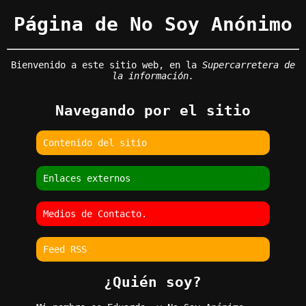
Página de No Soy Anónimo
Bienvenido a este sitio web, en la
Supercarretera de
la información.
Navegando por el sitio
Contenido del sitio
Enlaces externos
Medios de Contacto.
Feed RSS
¿Quién soy?